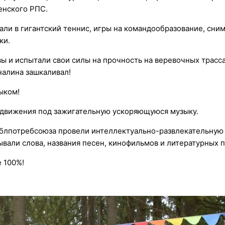
енского РПС.
ли в гигантский теннис, игры на командообразование, сни
ки.
ы и испытали свои силы на прочность на веревочных трасс
налина зашкаливал!
ыком!
 движения под зажигательную ускоряющуюся музыку.
блпотребсоюза провели интеллектуально-развлекательную 
ывали слова, названия песен, кинофильмов и литературных 
е 100%!