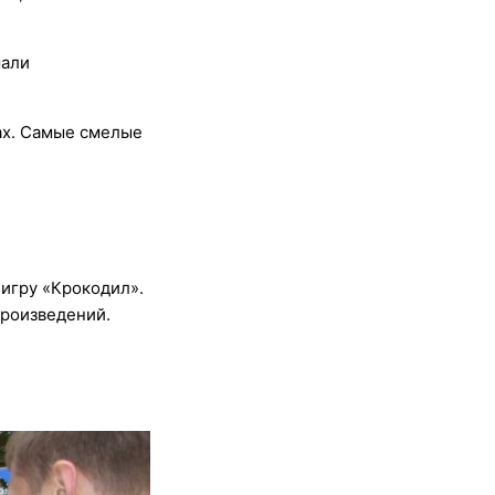
мали
ах. Самые смелые
игру «Крокодил».
произведений.