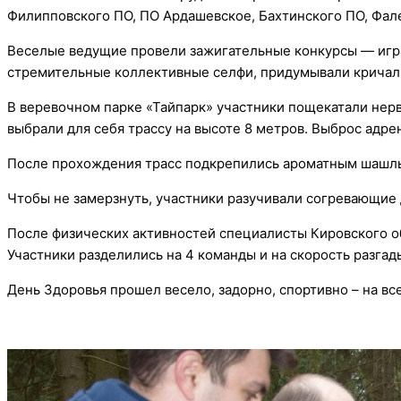
Филипповского ПО, ПО Ардашевское, Бахтинского ПО, Фал
Веселые ведущие провели зажигательные конкурсы — игра
стремительные коллективные селфи, придумывали кричал
В веревочном парке «Тайпарк» участники пощекатали нерв
выбрали для себя трассу на высоте 8 метров. Выброс адре
После прохождения трасс подкрепились ароматным шашл
Чтобы не замерзнуть, участники разучивали согревающие
После физических активностей специалисты Кировского о
Участники разделились на 4 команды и на скорость разгад
День Здоровья прошел весело, задорно, спортивно – на вс