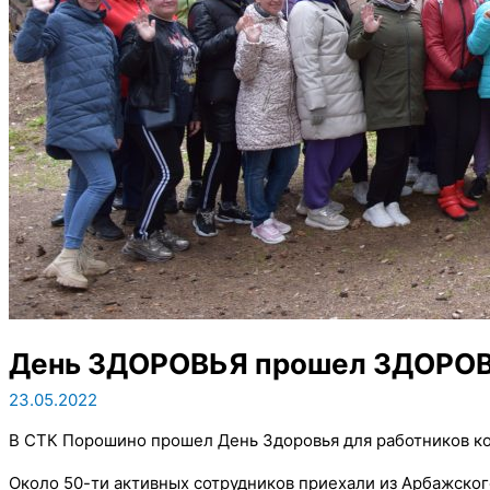
День ЗДОРОВЬЯ прошел ЗДОРОВ
23.05.2022
В СТК Порошино прошел День Здоровья для работников ко
Около 50-ти активных сотрудников приехали из Арбажского