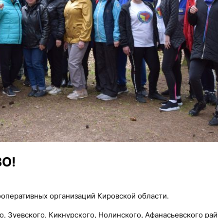
О!
оперативных организаций Кировской области.
, Зуевского, Кикнурского, Нолинского, Афанасьевского рай