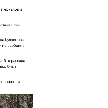
материалов и
онская, ива
.
на Кузнецова,
- но особенно
. Это рассада
ана. Опыт
заказываю и