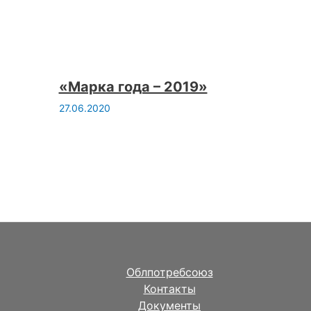
«Марка года – 2019»
27.06.2020
Облпотребсоюз
Контакты
Документы