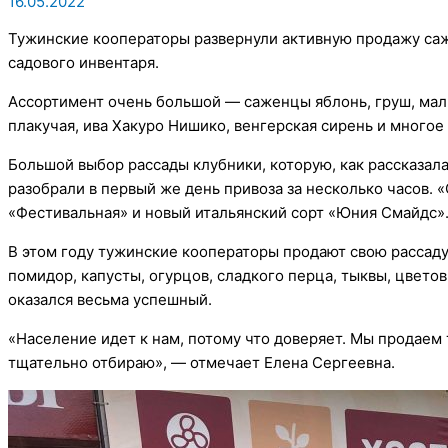
16.05.2022
Тужинские кооператоры развернули активную продажу саж
садового инвентаря.
Ассортимент очень большой — саженцы яблонь, груш, мали
плакучая, ива Хакуро Нишико, венгерская сирень и многое
Большой выбор рассады клубники, которую, как рассказал
разобрали в первый же день привоза за несколько часов. 
«Фестивальная» и новый итальянский сорт «Юния Смайдс»
В этом году тужинские кооператоры продают свою рассаду,
помидор, капусты, огурцов, сладкого перца, тыквы, цветов
оказался весьма успешный.
«Население идет к нам, потому что доверяет. Мы продаем
тщательно отбираю», — отмечает Елена Сергеевна.