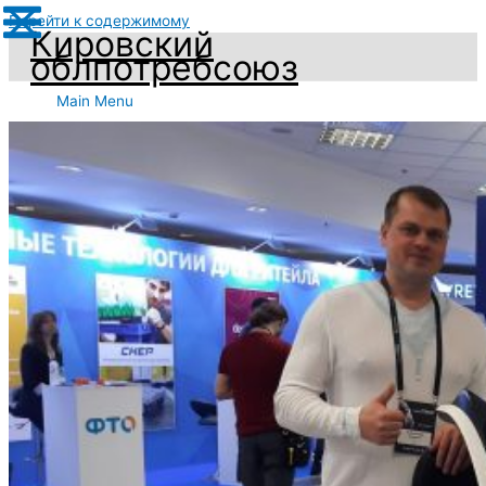
Перейти к содержимому
Кировский
облпотребсоюз
Main Menu