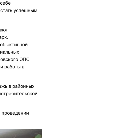
 себе
к стать успешным
вают
арк.
 об активной
циальных
ировского ОПС
и работы в
ежь в районных
 потребительской
и проведении