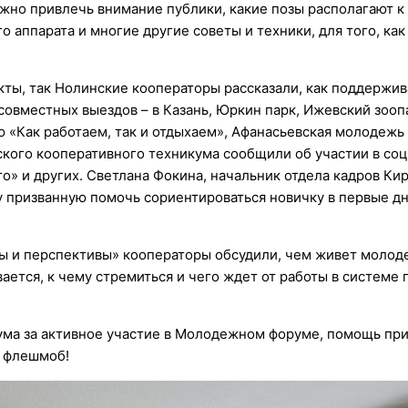
жно привлечь внимание публики, какие позы располагают к
 аппарата и многие другие советы и техники, для того, ка
кты, так Нолинские кооператоры рассказали, как поддержи
совместных выездов – в Казань, Юркин парк, Ижевский зооп
 «Как работаем, так и отдыхаем», Афанасьевская молодежь
вского кооперативного техникума сообщили об участии в со
ого» и других. Светлана Фокина, начальник отдела кадров К
 призванную помочь сориентироваться новичку в первые дн
ы и перспективы» кооператоры обсудили, чем живет молод
ается, к чему стремиться и чего ждет от работы в системе
ума за активное участие в Молодежном форуме, помощь пр
й флешмоб!