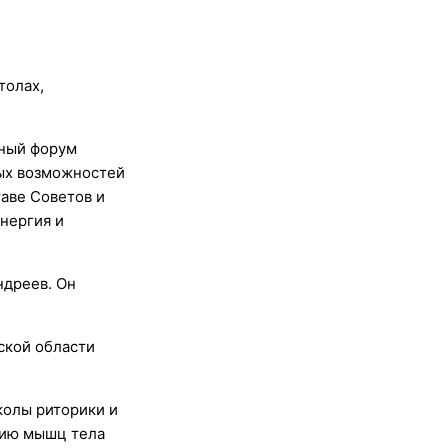
толах,
жный форум
вых возможностей
аве Советов и
энергия и
ндреев. Он
ской области
колы риторики и
нию мышц тела