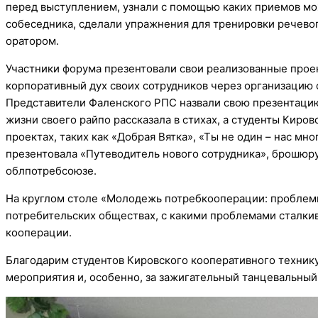
перед выступлением, узнали с помощью каких приемов мо
собеседника, сделали упражнения для тренировки речевого
оратором.
Участники форума презентовали свои реализованные прое
корпоративный дух своих сотрудников через организацию 
Представители Фаленского РПС назвали свою презентацию
жизни своего райпо рассказала в стихах, а студенты Киро
проектах, таких как «Добрая Вятка», «Ты не один – нас мн
презентовала «Путеводитель нового сотрудника», брошюру
облпотребсоюзе.
На круглом столе «Молодежь потребкооперации: проблем
потребительских обществах, с какими проблемами сталкив
кооперации.
Благодарим студентов Кировского кооперативного техник
мероприятия и, особенно, за зажигательный танцевальны