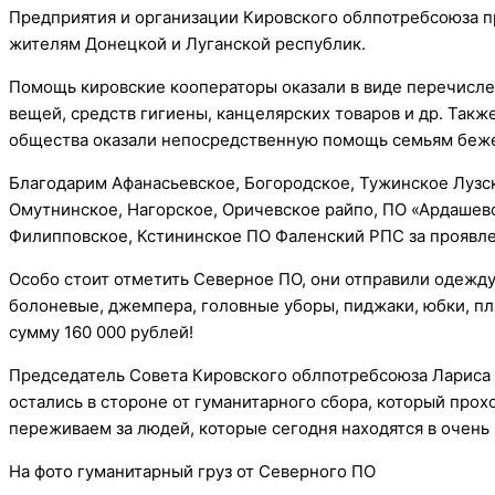
Предприятия и организации Кировского облпотребсоюза 
жителям Донецкой и Луганской республик.
Помощь кировские кооператоры оказали в виде перечисле
вещей, средств гигиены, канцелярских товаров и др. Так
общества оказали непосредственную помощь семьям беже
Благодарим Афанасьевское, Богородское, Тужинское Лузск
Омутнинское, Нагорское, Оричевское райпо, ПО «Ардашевс
Филипповское, Кстининское ПО Фаленский РПС за проявл
Особо стоит отметить Северное ПО, они отправили одежду 
болоневые, джемпера, головные уборы, пиджаки, юбки, пла
сумму 160 000 рублей!
Председатель Совета Кировского облпотребсоюза Лариса 
остались в стороне от гуманитарного сбора, который прох
переживаем за людей, которые сегодня находятся в очень
На фото гуманитарный груз от Северного ПО