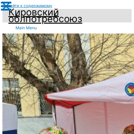
Перейти к содержимому
Кировский
облпотребсоюз
Main Menu