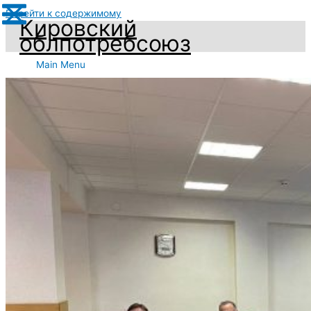
Перейти к содержимому
Кировский
облпотребсоюз
Main Menu