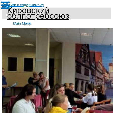
Перейти к содержимому
Кировский
облпотребсоюз
Main Menu