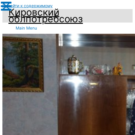
Перейти к содержимому
Кировский
облпотребсоюз
Main Menu