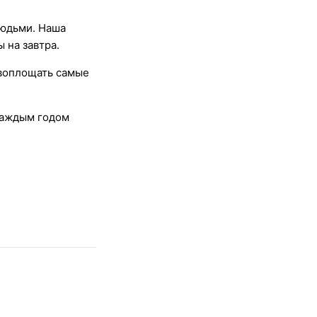
людьми. Наша
 на завтра.
 воплощать самые
 каждым годом