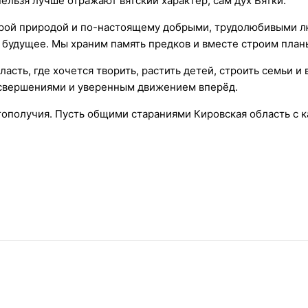
льзя лучше отражают вятский характер, сам дух Вятки.
дрой природой и по-настоящему добрыми, трудолюбивыми 
 будущее. Мы храним память предков и вместе строим планы
ть, где хочется творить, растить детей, строить семьи и
 свершениями и уверенным движением вперёд.
агополучия. Пусть общими стараниями Кировская область с