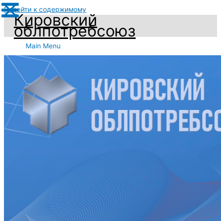
Перейти к содержимому
Кировский
облпотребсоюз
Main Menu