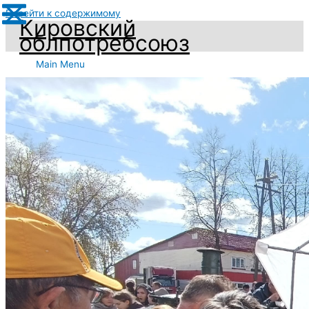
Перейти к содержимому
Кировский
облпотребсоюз
Main Menu