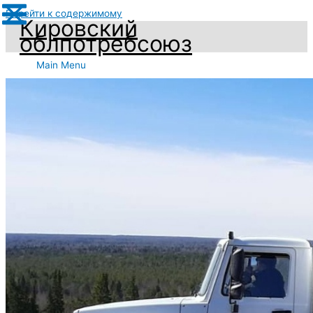
Перейти к содержимому
Кировский
облпотребсоюз
Main Menu