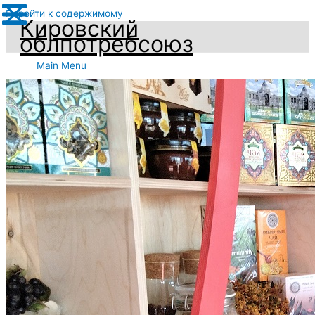
Перейти к содержимому
Кировский
облпотребсоюз
Main Menu