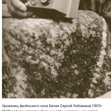
Уроженец фалёнского села Белая Сергей Лобовиков (1870-