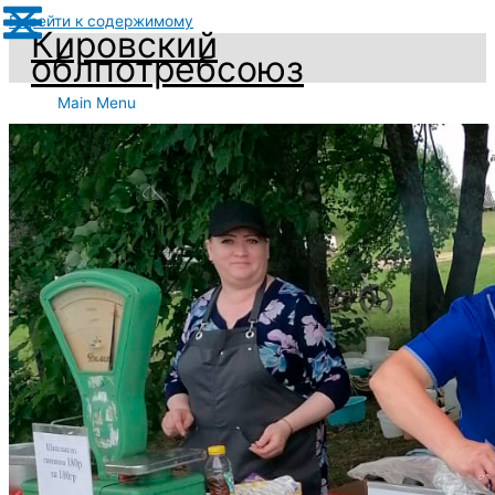
Перейти к содержимому
Кировский
облпотребсоюз
Main Menu