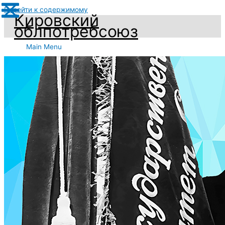
Перейти к содержимому
Кировский
облпотребсоюз
Main Menu