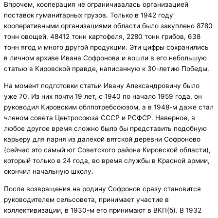
Впрочем, кооперация не ограничивалась организацией
поставок гуманитарных грузов. Только в 1942 году
кооперативными организациями области было закуплено 8780
тонн овощей, 48412 тонн картофеля, 2280 тонн грибов, 638
тонн ягод и много другой продукции. Эти цифры сохранились
в личном архиве Ивана Софронова и вошли в его небольшую
статью в Кировской правде, написанную к 30-летию Победы.
На момент подготовки статьи Ивану Александровичу было
уже 70. Из них почти 19 лет, с 1940 по начало 1959 года, он
руководил Кировским облпотребсоюзом, а в 1948-м даже стал
членом совета Центросоюза СССР и РСФСР. Наверное, в
любое другое время сложно было бы представить подобную
карьеру для парня из далёкой вятской деревни Софроново
(сейчас это самый юг Советского района Кировской области),
который только в 24 года, во время службы в Красной армии,
окончил начальную школу.
После возвращения на родину Софронов сразу становится
руководителем сельсовета, принимает участие в
коллективизации, в 1930-м его принимают в ВКП(б). В 1932