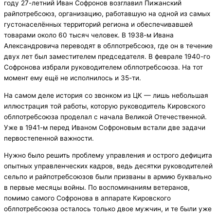
году 27-летний Иван Софронов возглавил Пижанский
райпотребсоюз, организацию, работавшую на одной из самых
густонаселённых территорий региона и обеспечивавшей
товарами около 60 тысяч человек. В 1938-м Ивана
Александровича переводят в облпотребсоюз, где он в течение
двух лет был заместителем председателя. В феврале 1940-го
Софронова избрали руководителем облпотребсоюза. На тот
момент ему ещё не исполнилось и 35-ти.
На самом деле история со звонком из ЦК — лишь небольшая
иллюстрация той работы, которую руководитель Кировского
облпотребсоюза проделал с начала Великой Отечественной.
Уже в 1941-м перед Иваном Софроновым встали две задачи
первостепенной важности.
Нужно было решить проблему управления и острого дефицита
опытных управленческих кадров, ведь десятки руководителей
сельпо и райпотребсоюзов были призваны в армию буквально
в первые месяцы войны. По воспоминаниям ветеранов,
помимо самого Софронова в аппарате Кировского
облпотребсоюза осталось только двое мужчин, и те были уже