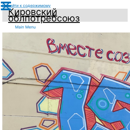
Перейти к содержимому
Кировский
облпотребсоюз
Main Menu