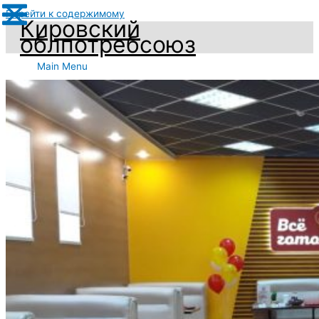
Перейти к содержимому
Кировский
облпотребсоюз
Main Menu