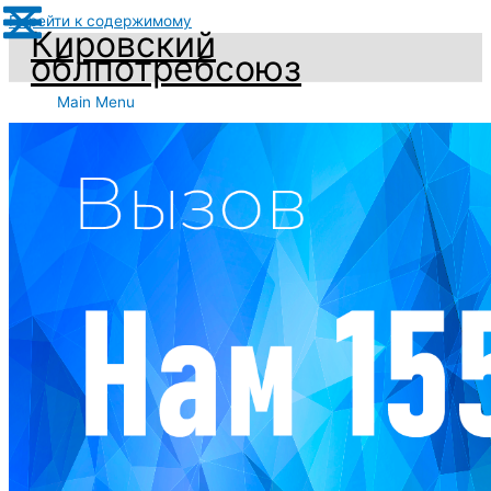
Перейти к содержимому
Кировский
облпотребсоюз
Main Menu