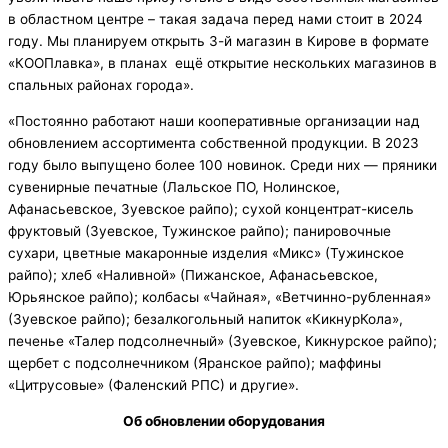
в областном центре – такая задача перед нами стоит в 2024
году. Мы планируем открыть 3-й магазин в Кирове в формате
«КООПлавка», в планах ещё открытие нескольких магазинов в
спальных районах города».
«Постоянно работают наши кооперативные организации над
обновлением ассортимента собственной продукции. В 2023
году было выпущено более 100 новинок. Среди них — пряники
сувенирные печатные (Лальское ПО, Нолинское,
Афанасьевское, Зуевское райпо); сухой концентрат-кисель
фруктовый (Зуевское, Тужинское райпо); панировочные
сухари, цветные макаронные изделия «Микс» (Тужинское
райпо); хлеб «Наливной» (Пижанское, Афанасьевское,
Юрьянское райпо); колбасы «Чайная», «Ветчинно-рубленная»
(Зуевское райпо); безалкогольный напиток «КикнурКола»,
печенье «Талер подсолнечный» (Зуевское, Кикнурское райпо);
щербет с подсолнечником (Яранское райпо); маффины
«Цитрусовые» (Фаленский РПС) и другие».
Об обновлении
оборудования