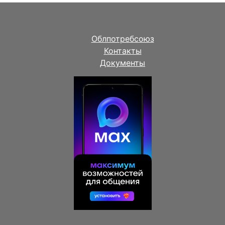
Облпотребсоюз
Контакты
Документы