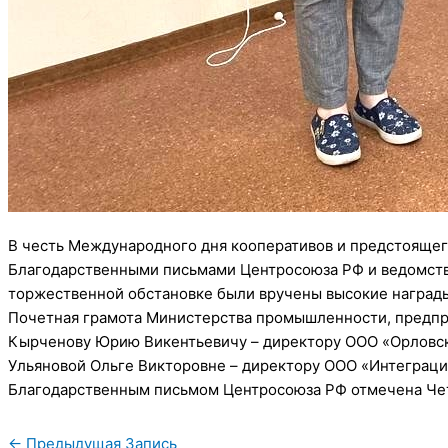
В честь Международного дня кооперативов и предстоящег
Благодарственными письмами Центросоюза РФ и ведомств
торжественной обстановке были вручены высокие наград
Почетная грамота Министерства промышленности, предпри
Кырченову Юрию Викентьевичу – директору ООО «Орловс
Ульяновой Ольге Викторовне – директору ООО «Интеграци
Благодарственным письмом Центросоюза РФ отмечена Четв
←
Предыдущая Запись