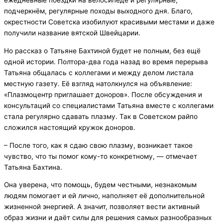
ежедневные поездки на велосипеде и регулярные,
подчеркнём, регулярные походы выходного дня. Благо,
окрестности Советска изобилуют красивыми местами и даже
получили название вятской Швейцарии.
Но рассказ о Татьяне Бахтиной будет не полным, без ещё
одной истории. Полтора-два года назад во время перерыва
Татьяна общалась с коллегами и между делом листала
местную газету. Её взгляд натолкнулся на объявление:
«Плазмоцентр приглашает доноров». После обсуждения и
консультаций со специалистами Татьяна вместе с коллегами
стала регулярно сдавать плазму. Так в Советском райпо
сложился настоящий кружок доноров.
– После того, как я сдаю свою плазму, возникает такое
чувство, что ты помог кому-то конкретному, — отмечает
Татьяна Бахтина.
Она уверена, что помощь, будем честными, незнакомым
людям помогает и ей лично, наполняет её дополнительной
жизненной энергией. А значит, позволяет вести активный
образ жизни и даёт силы для решения самых разнообразных