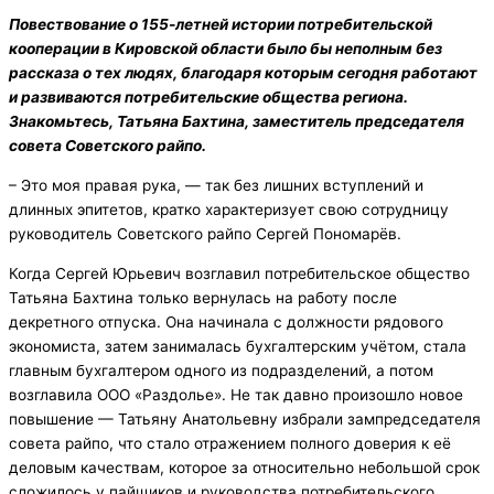
Повествование о 155-летней истории потребительской
кооперации в Кировской области было бы неполным без
рассказа о тех людях, благодаря которым сегодня работают
и развиваются потребительские общества региона.
Знакомьтесь, Татьяна Бахтина, заместитель председателя
совета Советского райпо.
– Это моя правая рука, — так без лишних вступлений и
длинных эпитетов, кратко характеризует свою сотрудницу
руководитель Советского райпо Сергей Пономарёв.
Когда Сергей Юрьевич возглавил потребительское общество
Татьяна Бахтина только вернулась на работу после
декретного отпуска. Она начинала с должности рядового
экономиста, затем занималась бухгалтерским учётом, стала
главным бухгалтером одного из подразделений, а потом
возглавила ООО «Раздолье». Не так давно произошло новое
повышение — Татьяну Анатольевну избрали зампредседателя
совета райпо, что стало отражением полного доверия к её
деловым качествам, которое за относительно небольшой срок
сложилось у пайщиков и руководства потребительского