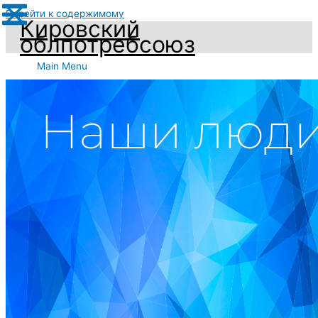
Перейти к содержимому
Кировский
облпотребсоюз
Main Menu