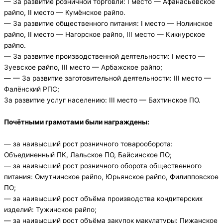
— За развитие розничной торговли: I место — Афанасьевское
райпо, II место — Кумёнское райпо.
— За развитие общественного питания: I место — Нолинское
райпо, II место — Нагорское райпо, III место — Кикнурское
райпо.
— За развитие производственной деятельности: I место —
Зуевское райпо, III место — Арбажское райпо;
— — За развитие заготовительной деятельности: III место —
Фалёнский РПС;
За развитие услуг населению: III место — Бахтинское ПО.
Почётными грамотами были награждены:
— за наивысший рост розничного товарооборота:
Объединенный ПК, Лальское ПО, Байсинское ПО;
— за наивысший рост розничного оборота общественного
питания: Омутнинское райпо, Юрьянское райпо, Филипповское
ПО;
— за наивысший рост объёма производства кондитерских
изделий: Тужинское райпо;
— за наивысший рост объёма закупок макулатуры: Пижанское