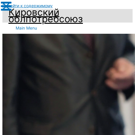
Перейти к содержимому
Кировский
облпотребсоюз
Main Menu