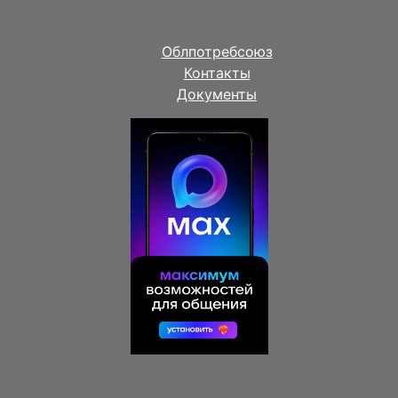
Облпотребсоюз
Контакты
Документы