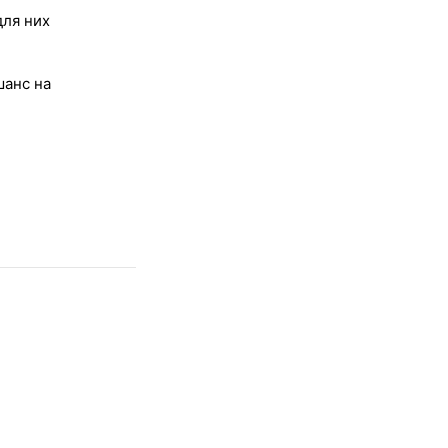
для них
шанс на