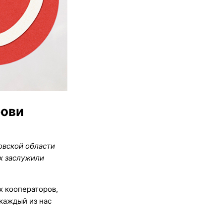
рови
овской области
их заслужили
х кооператоров,
каждый из нас