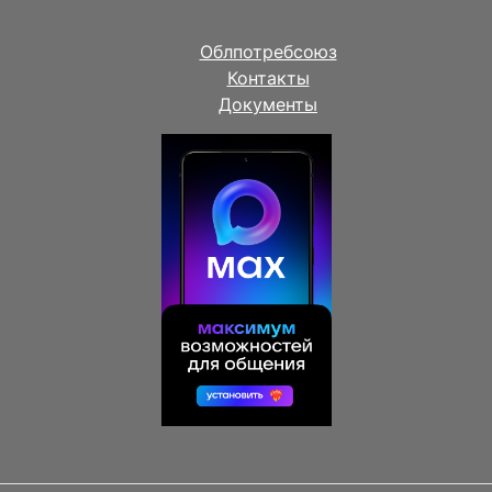
Облпотребсоюз
Контакты
Документы