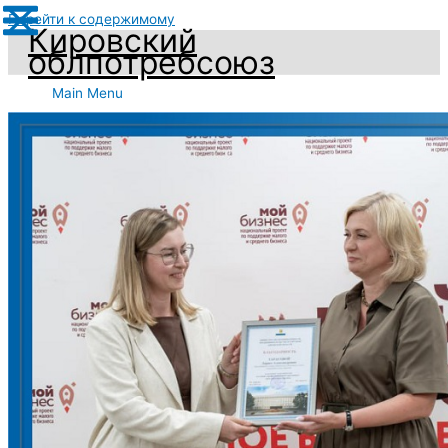
Перейти к содержимому
Кировский
облпотребсоюз
Main Menu