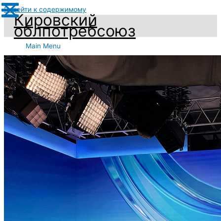
Перейти к содержимому
Кировский
облпотребсоюз
Main Menu