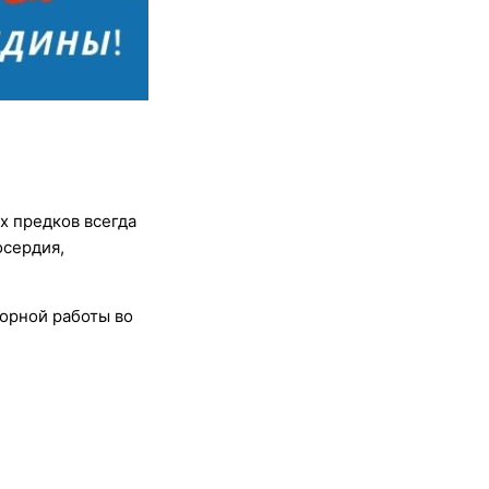
х предков всегда
осердия,
орной работы во