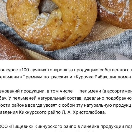
 конкурсе «100 лучших товаров» за продукцию собственного
пельмени «Премиум по–русски» и «Курочка Ряба», дипломант
енований продукции, в том числе — пельмени (в ассортиме
а». У пельменей натуральный состав, идеально подобранно
Гости района всегда увозят с собой эту натуральную проду
авления Кикнурского райпо Л. А. Христолюбова.
ООО «Пищевик» Кикнурского райпо в линейке продукции под