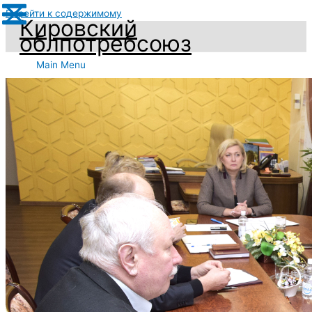
Перейти к содержимому
Кировский
облпотребсоюз
Main Menu