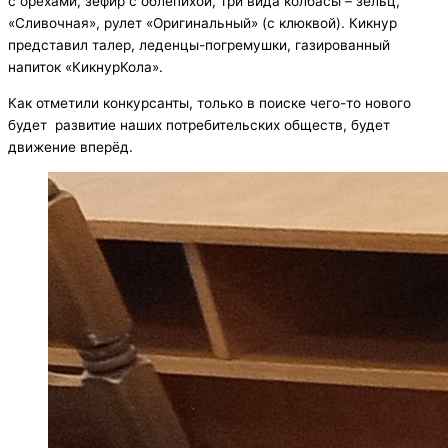
с орехами, зефир с облепихой, три вида колбасы – зельц,
«Сливочная», рулет «Оригинальный» (с клюквой). Кикнур
представил талер, леденцы-погремушки, газированный
напиток «КикнурКола».
Как отметили конкурсанты, только в поиске чего-то нового
будет развитие наших потребительских обществ, будет
движение вперёд.