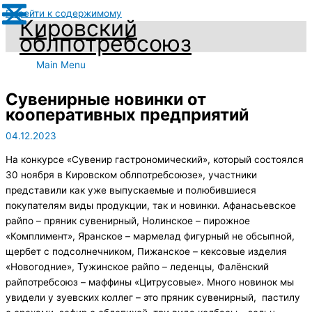
Перейти к содержимому
Кировский
облпотребсоюз
Main Menu
Сувенирные новинки от
кооперативных предприятий
04.12.2023
На конкурсе «Сувенир гастрономический», который состоялся
30 ноября в Кировском облпотребсоюзе», участники
представили как уже выпускаемые и полюбившиеся
покупателям виды продукции, так и новинки. Афанасьевское
райпо – пряник сувенирный, Нолинское – пирожное
«Комплимент», Яранское – мармелад фигурный не обсыпной,
щербет с подсолнечником, Пижанское – кексовые изделия
«Новогодние», Тужинское райпо – леденцы, Фалёнский
райпотребсоюз – маффины «Цитрусовые». Много новинок мы
увидели у зуевских коллег – это пряник сувенирный, пастилу