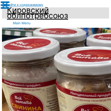
Перейти к содержимому
Кировский
облпотребсоюз
Main Menu