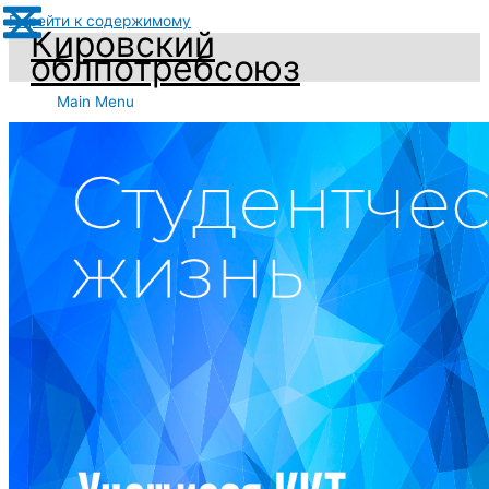
Перейти к содержимому
Кировский
облпотребсоюз
Main Menu