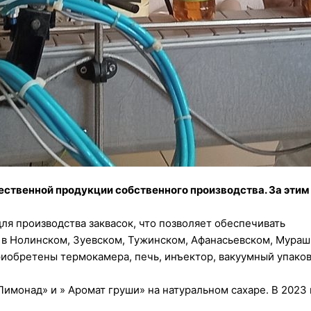
ственной продукции собственного производства. За этим 
я производства заквасок, что позволяет обеспечивать
я в Нолинском, Зуевском, Тужинском, Афанасьевском, Мура
иобретены термокамера, печь, инъектор, вакуумный упаков
Лимонад» и » Аромат груши» на натуральном сахаре. В 2023 