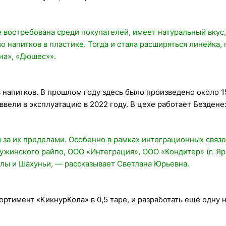
е востребована среди покупателей, имеет натуральный вкус,
 напитков в пластике. Тогда и стала расширяться линейка, п
на», «Дюшес»».
 напитков. В прошлом году здесь было произведено около 
ввели в эксплуатацию в 2022 году. В цехе работает Безден
и за их пределами. Особенно в рамках интеграционных связ
Тужинского райпо, ООО «Интеграция», ООО «Кондитер» (г. Я
-Олы и Шахуньи, — рассказывает Светлана Юрьевна.
сортимент «КикнурКола» в 0,5 таре, и разработать ещё одн