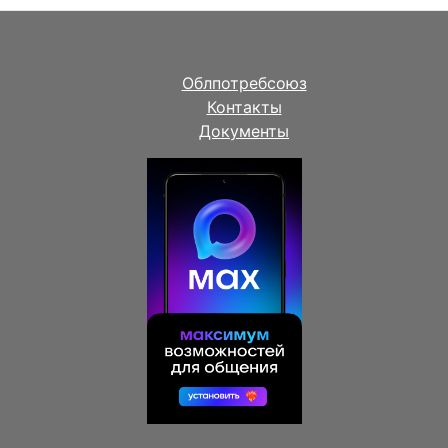
Облпотребсоюз
Контакты
Документы