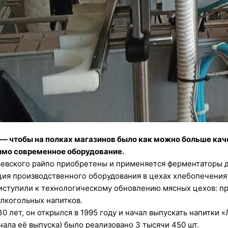
— чтобы на полках магазинов было как можно больше каче
имо современное оборудование.
евского райпо приобретены и применяется ферментаторы дл
ация производственного оборудования в цехах хлебопечени
иступили к технологическому обновлению мясных цехов: пр
лкогольных напитков.
 лет, он открылся в 1995 году и начал выпускать напитки «
чала её выпуска) было реализовано 3 тысячи 450 шт.