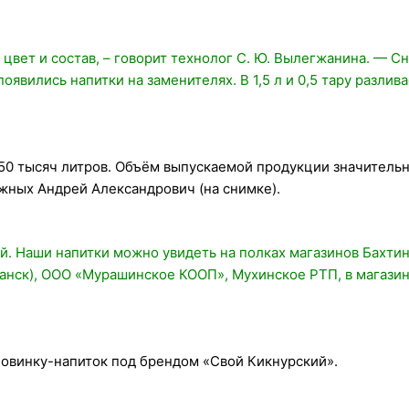
 цвет и состав, – говорит технолог С. Ю. Вылегжанина. — С
оявились напитки на заменителях. В 1,5 л и 0,5 тару разлив
150 тысяч литров. Объём выпускаемой продукции значитель
ежных Андрей Александрович (на снимке).
ей. Наши напитки можно увидеть на полках магазинов Бахти
ранск), ООО «Мурашинское КООП», Мухинское РТП, в магазин
у новинку-напиток под брендом «Свой Кикнурский».