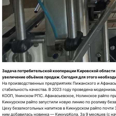
Задача потребительской кооперации Кировской области 
увеличение объёмов продаж. Сегодня для этого необход
На производственных предприятиях Пижанского и Афанась
стабильность качества. В 2023 году проведена модерниз
КООП, Унинском РПС. Афанасьевское, Нолинское райпо пр
Кикнурском райпо запустили новую линию по розливу беза
Цеху безалкогольных напитков в Кикнурском райпо почти 30
ним добавилась новинка — КикнурКола. За 9 месяцев (с на