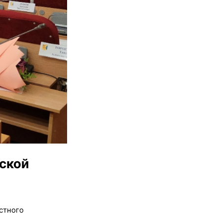
ской
стного