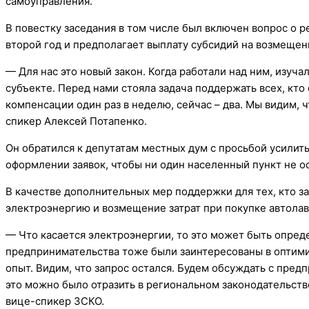
самоуправления.
В повестку заседания в том числе был включен вопрос о 
второй год и предполагает выплату субсидий на возмещени
— Для нас это новый закон. Когда работали над ним, изуч
субъекте. Перед нами стояла задача поддержать всех, кто
компенсации один раз в неделю, сейчас – два. Мы видим, ч
спикер Алексей Потапенко.
Он обратился к депутатам местных дум с просьбой усилит
оформлении заявок, чтобы ни один населенный пункт не ос
В качестве дополнительных мер поддержки для тех, кто з
электроэнергию и возмещение затрат при покупке автолав
— Что касается электроэнергии, то это может быть опред
предпринимательства тоже были заинтересованы в оптими
опыт. Видим, что запрос остался. Будем обсуждать с пре
это можно было отразить в региональном законодательстве
вице-спикер ЗСКО.