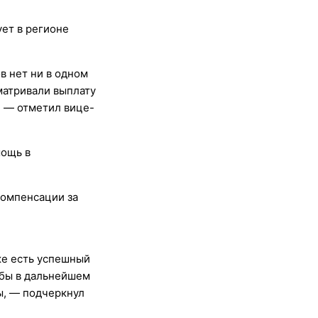
ует в регионе
в нет ни в одном
матривали выплату
, — отметил вице-
мощь в
компенсации за
же есть успешный
обы в дальнейшем
ы, — подчеркнул