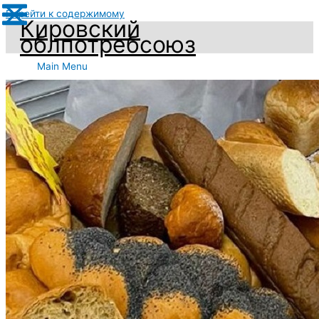
Перейти к содержимому
Кировский
облпотребсоюз
Main Menu