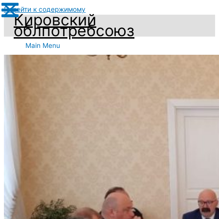
Перейти к содержимому
Кировский
облпотребсоюз
Main Menu