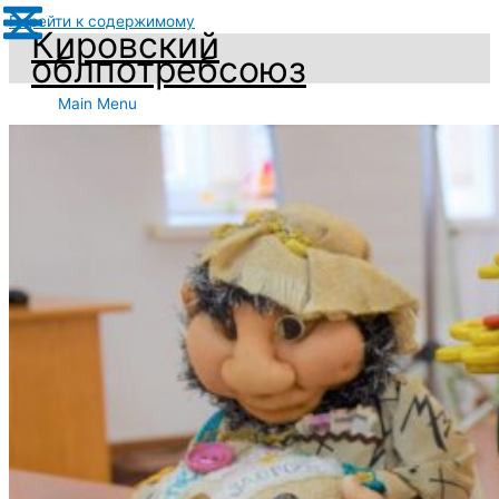
Перейти к содержимому
Кировский
облпотребсоюз
Main Menu