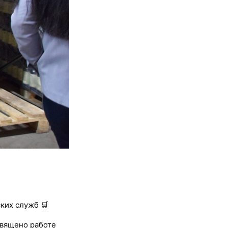
их служб 🛒
священо работе