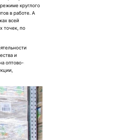
 режиме круглого
тов в работе. А
ках всей
 точек, по
еятельности
ества и
на оптово-
укции,