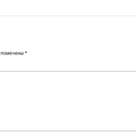
я помечены
*