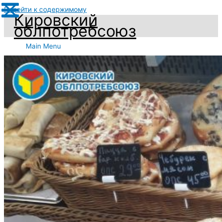
Перейти к содержимому
Кировский
облпотребсоюз
Main Menu