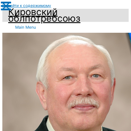
Перейти к содержимому
Кировский
облпотребсоюз
Main Menu