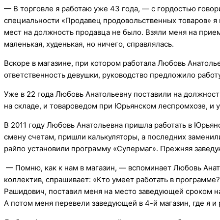
— В торговле я работаю уже 43 года, — с гордостью говор
специальности «Продавец продовольственных товаров» я в
мест на должность продавца не было. Взяли меня на прием
маленькая, худенькая, но ничего, справлялась.
Вскоре в магазине, при котором работала Любовь Анатоль
ответственность девушки, руководство предложило работ
Уже в 22 года Любовь Анатольевну поставили на должнос
на складе, и товароведом при Юрьянском леспромхозе, и у
В 2011 году Любовь Анатольевна пришла работать в Юрьянс
смену счетам, пришли калькуляторы, а последних замени
райпо установили программу «Супермаг». Прежняя заведующ
— Помню, как к нам в магазин, — вспоминает Любовь Ана
коллектив, спрашивает: «Кто умеет работать в программе?
Рашидович, поставил меня на место заведующей сроком на 
А потом меня перевели заведующей в 4-й магазин, где я и 