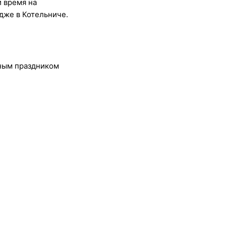
и время на
едже в Котельниче.
ьным праздником