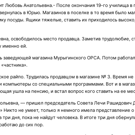
ит Любовь Анатольевна.- После окончания 19-го училища в г
ернулась в Юрью. Магазинов в поселке в то время было ма
ку посуды. Ящики тяжелые, ставить их приходилось высоко,
евна, освободилось место продавца. Заметив трудолюбие, с
у именно ей.
ть заведующей магазина Мурыгинского ОРСА. Потом работа
 «частника».
кое райпо. Трудилась продавцом в магазине № 3. Время не 
ли компьютеры со специальными программами. Вот и в мага
ая ушла на пенсию, и встал вопрос кого ставить на ее мес
тольевна, — пришел председатель Совета Лечи Рашидович 
» Никто не умеет, только я немного имела представление о 
три дня, пока не найдут человека. В итоге три дня обернул
работаю до сих пор.