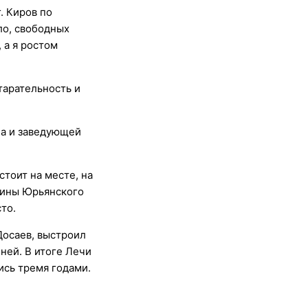
. Киров по
ло, свободных
 а я ростом
тарательность и
ла и заведующей
стоит на месте, на
зины Юрьянского
то.
Досаев, выстроил
ней. В итоге Лечи
ись тремя годами.