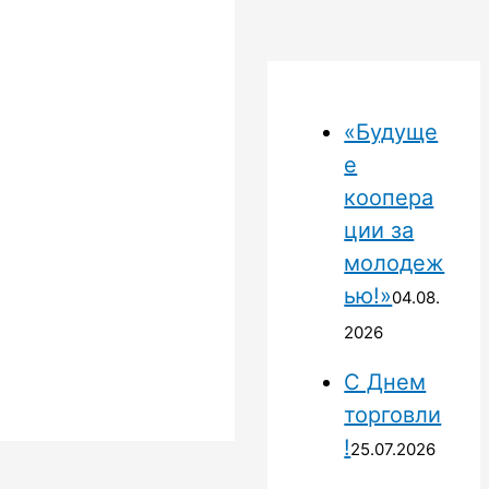
«Будуще
е
коопера
ции за
молодеж
ью!»
04.08.
2026
С Днем
торговли
!
25.07.2026