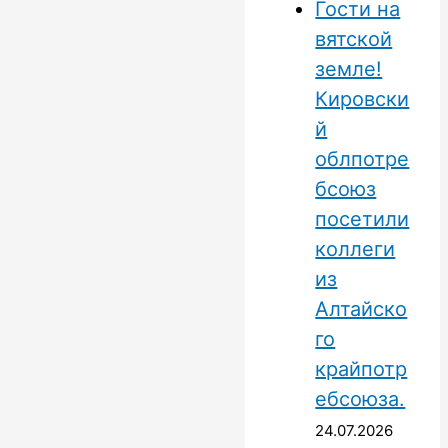
Гости на
вятской
земле!
Кировски
й
облпотре
бсоюз
посетили
коллеги
из
Алтайско
го
крайпотр
ебсоюза.
24.07.2026