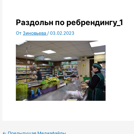
Раздольн по ребрендингу_1
От
Зиновьева
/
03.02.2023
←
Предыдущая Медиафайлы