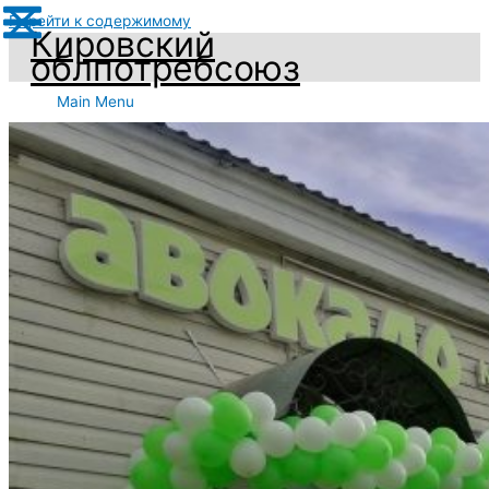
Перейти к содержимому
Кировский
облпотребсоюз
Main Menu